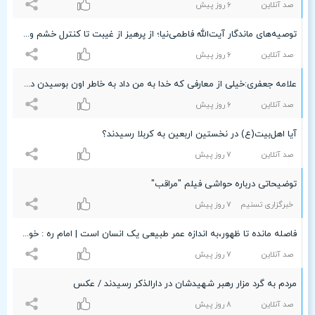
صد آنلاین
۶ روز پیش
توصیه‌های ماندگار آیت‌الله فاطمی‌نیا؛ از پرهیز از غیبت تا کنترل خشم و شاد کردن دل مردم
صد آنلاین
۶ روز پیش
علامه جعفری:خیلی از معارفی که خدا به من داد به خاطر اون بوسیدن دست همسرم موقع جر و بحثمون بود
صد آنلاین
۶ روز پیش
آیا اهل‌بیت(ع) در نخستین اربعین به کربلا رسیدند؟
صد آنلاین
۷ روز پیش
توضیحاتی درباره حواشی فیلم "مراقب"
خبرگزاری تسنیم
۷ روز پیش
فاصله مانده تا ظهور،به اندازه عمر طبیعی یک انسان است | امام ره : خود را برای ملاقات با امام زمان عج آماده کنید
صد آنلاین
۷ روز پیش
مردم به گرد مزار رهبر شهیدشان در دارالذکر رسیدند / عکس
صد آنلاین
۸ روز پیش