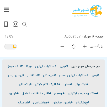
داغ
بازار
جهان
پخش
آخرین
ورزشی
حوادث
سلامت
فرهنگی
سیاسی
تصویری
ویدیویی
گوناگون
اقتصادی
پربیننده‌ترین
زنده
اخبار
اخبار
ترین
روز
اخبار
اخبار
جمعه ۱۶ مرداد - 07 August
18.05
بزرگنمایی
برچسب‌های مهم خبری:
#فوری
#مذاکرات ایران و آمریکا
#تنگه هرمز
#یمن
#مذاکرات ایران و عمان
#عربستان
#استقلال
#پرسپولیس
#لیگ برتر
#عمان
#کالابرگ الکترونیکی
#پاکستان
#جنگ روسیه و اوکراین
#اربعین
#نقل و انتقالات فوتبال
#خودرو
#پزشکیان
#رامین رضاییان
#هواشناسی
#نماهنگ