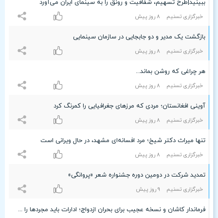
ببینید|طرح تسهیم، شفافیت و رونق را به سینمای ایران می‌آورد
خبرگزاری تسنیم
۸ روز پیش
بازگشت یک مدیر و دو جابجایی در سازمان سینمایی
خبرگزاری تسنیم
۸ روز پیش
هر چراغی که روشن بماند...
خبرگزاری تسنیم
۸ روز پیش
آوینی افغانستان؛ مردی که مرزهای جغرافیایی را کمرنگ کرد
خبرگزاری تسنیم
۸ روز پیش
تنها میراث دکتر شیخ؛ مرد افسانه‌ای مشهد، در حال ویرانی است
خبرگزاری تسنیم
۸ روز پیش
تمدید شرکت در دومین دوره جشنواره شعر «پروانگی»
خبرگزاری تسنیم
٩ روز پیش
فرماندار کاشان و نسخه عجیب برای بحران ازدواج؛ ادارات باید مجردها را شناسایی و برای ازدواجشان دست‌به‌کار شوند!