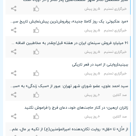
مدیر مستعفی تئاتر شهر: منفعت‌طلبی پدر تئاتر را در آورده است
خبرگزاری تسنیم
۵ روز پیش
«مرد عنکبوتی: یک روز کاملا جدید»، پرفروش‌ترین پیش‌نمایش تاریخ سینما شد
خبرگزاری تسنیم
۵ روز پیش
۶۱ میلیارد فروش سینمای ایران در هفته قبل/چقدر به مخاطبین اضافه شد؟
خبرگزاری تسنیم
۵ روز پیش
ببینید|روایتی از امید در قعر تاریکی
خبرگزاری تسنیم
۵ روز پیش
سید احمد علوی، عضو شورای شهر تهران: عبور از «سبک زندگی» به «سبک‌های زندگی» در گرو تحقق «عدالت ادراکی» است
صد آنلاین
۶ روز پیش
زائران اربعین؛ در کنار حاجت‌های خود، دعای فرج را فراموش نکنید
صد آنلاین
۶ روز پیش
از «ذُل» تا «ظِل»؛ روایت تکان‌دهنده امیرالمؤمنین(ع) از تکیه بر مال، علم، عقل و خدا