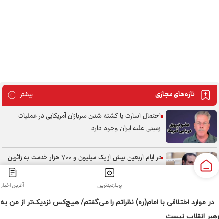
در موارد اختلافی با امام(ره) نظراتم را می‌گفتم/ هیچ‌کس نزدیک‌تر از من به
رهبر انقلاب نیست