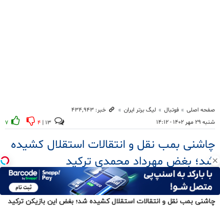
چاشنی بمب نقل و انتقالات استقلال کشیده شد؛ بغض این بازیکن ترکید