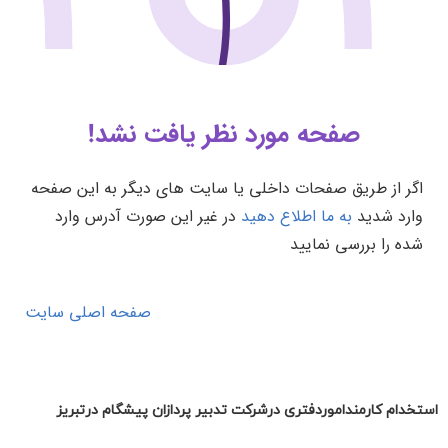
استخدام کارمنداموردفتری درشرکت تدبیر پردازان پیشگام درتبریز